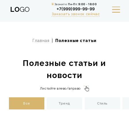
Звоните
Пн-Пт:
9:00 - 18:00
LO
GO
+7(999)999-99-99
Заказать звонок сейчас
Главная
Полезные статьи
УСЛУГИ
ПОРТФОЛИО
Полезные статьи и
РАСЧЕТ СТОИМОСТИ РЕМОНТА
новости
АКЦИИ
Листайте влево/вправо
СТАТЬИ
Все
Тренд
Стиль
СТОИМОСТЬ
О КОМПАНИИ