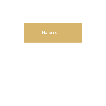
Рассчитайте стоимость
ремонта в онлайн-
калькуляторе!
Начать