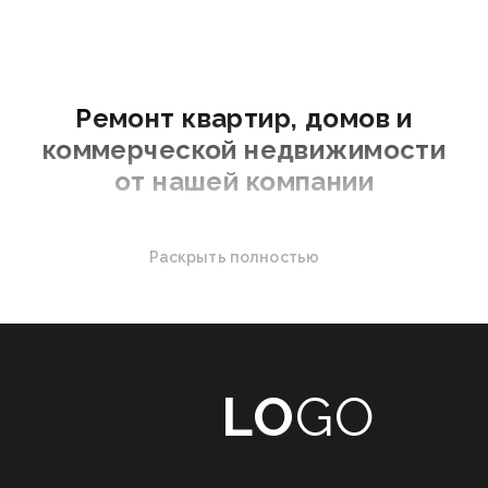
Ремонт квартир, домов и
коммерческой недвижимости
от нашей компании
Ремонт сегодня должна отвечать очень многим
Раскрыть полностью
критериям. Ведь дом это базовая потребность
человека. Комфорт, удобство и эстетичность –
обязательные условия. При ремонте нужно уделить
внимание рабочему процессу, проектной
документации, несущественным, казалось бы,
LO
GO
деталям, связанным с каждым этапом. Многое
зависит и от выбора исполнителя. Компания
занимается комплексными ремонтами квартир от 30