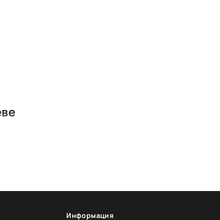
еве
quidem quam optio, pariatur itaque quod qui,
erendis voluptatum atque ipsum, numquam
periam molestias animi corrupti similique
s vero reiciendis cupiditate est at sequi
Информация