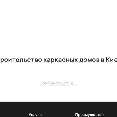
роительство каркасных домов в Ки
sicing elit. Dignissimos fugiat sint blanditiis, rem voluptate laudantium 
oluptas id commodi exercitationem magni numquam?
Раскрыть полностью
possimus illo necessitatibus rem doloribus ad excepturi, assumenda perf
ati, quidem cum? Voluptatem voluptate
voluptates saepe nesciunt autem, laudantium quos. Ab facere sit beatae a
iure eveniet voluptas labore ipsa
io est. Eum itaque cum, ratione assumenda recusandae tempora ipsa maiore
similique dolorem vitae, quaerat
Услуги
Преимущества