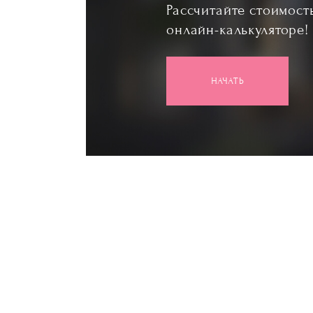
Рассчитайте стоимост
онлайн-калькуляторе!
НАЧАТЬ
Lorem1, ipsum dolor sit amet consectetur adipisic
unde vitae repudiandae odit voluptas id commo