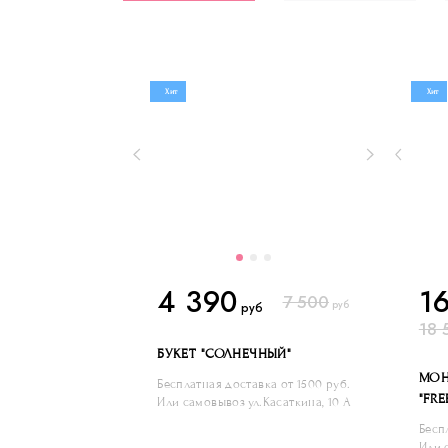
Хит
Хит
4 390
1
7 500
руб
руб
18 
БУКЕТ "СОЛНЕЧНЫЙ"
МОН
Бесплатная доставка от 1500 руб.
"FR
Или самовывоз ул.Касаткина, 10 А
Бесп
Или 