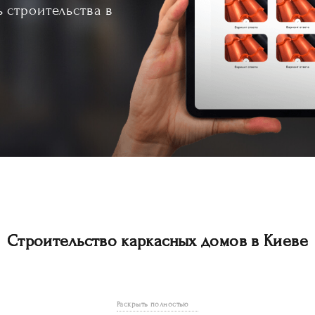
ь строительства в
Строительство каркасных домов в Киеве
ing elit. Dignissimos fugiat sint blanditiis, rem voluptate laudantium quidem qu
di exercitationem magni numquam?
Раскрыть полностью