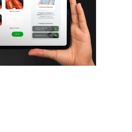
am optio, pariatur itaque quod qui, nemo aliquid