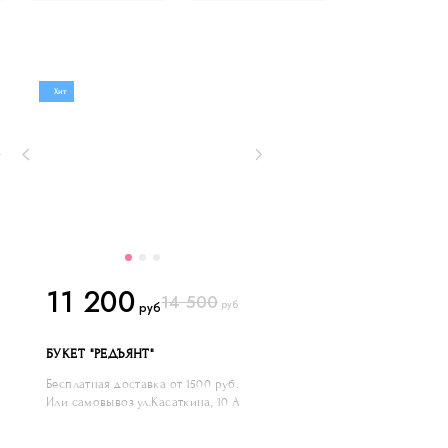
Хит
11 200
14 500
руб
руб
БУКЕТ "РЕДЪЯНТ"
Бесплатная доставка от 1500 руб.
Или самовывоз ул.Касаткина, 10 А