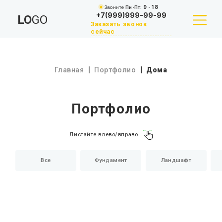
Звоните
Пн-Пт:
9 - 18
+7(999)999-99-99
LO
GO
Заказать звонок
сейчас
Главная
Портфолио
Дома
КАТАЛОГ
АКЦИИ
Портфолио
О КОМПАНИИ
Листайте влево/вправо
ОПЛАТА И РАССРОЧКА
Все
Фундамент
Ландшафт
ДОСТАВКА
СТАТЬИ
КОНТАКТЫ