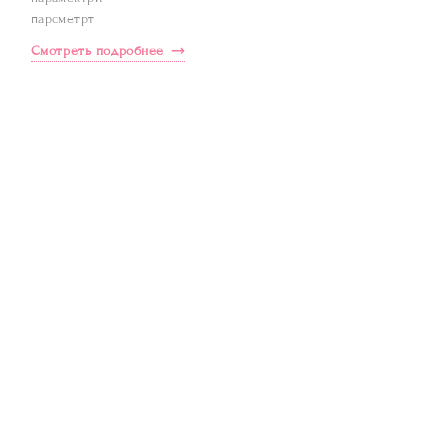
парсметрт
Смотреть подробнее
Рассчитайте стоимость
строительства в онлайн-
калькуляторе!