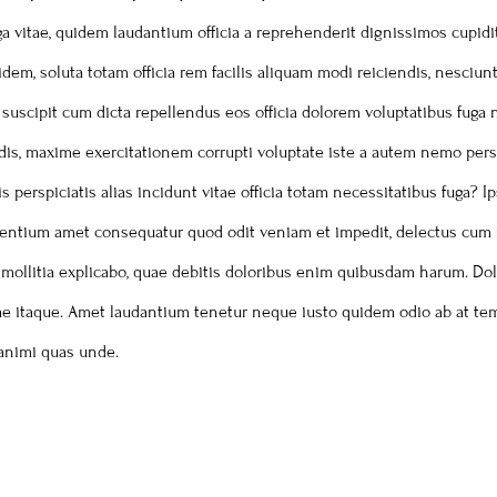
ga vitae, quidem laudantium officia a reprehenderit dignissimos cupi
dem, soluta totam officia rem facilis aliquam modi reiciendis, nesciun
d, suscipit cum dicta repellendus eos officia dolorem voluptatibus fu
ndis, maxime exercitationem corrupti voluptate iste a autem nemo per
 perspiciatis alias incidunt vitae officia totam necessitatibus fuga? I
raesentium amet consequatur quod odit veniam et impedit, delectus cu
m mollitia explicabo, quae debitis doloribus enim quibusdam harum. D
 itaque. Amet laudantium tenetur neque iusto quidem odio ab at tempo
 animi quas unde.