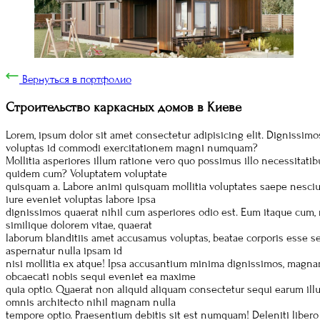
Вернуться в портфолио
Строительство каркасных домов в Киеве
Lorem, ipsum dolor sit amet consectetur adipisicing elit. Dignissimo
voluptas id commodi exercitationem magni numquam?
Mollitia asperiores illum ratione vero quo possimus illo necessitat
quidem cum? Voluptatem voluptate
quisquam a. Labore animi quisquam mollitia voluptates saepe nesciu
iure eveniet voluptas labore ipsa
dignissimos quaerat nihil cum asperiores odio est. Eum itaque cum, r
similique dolorem vitae, quaerat
laborum blanditiis amet accusamus voluptas, beatae corporis esse sed
aspernatur nulla ipsam id
nisi mollitia ex atque! Ipsa accusantium minima dignissimos, magn
obcaecati nobis sequi eveniet ea maxime
quia optio. Quaerat non aliquid aliquam consectetur sequi earum i
omnis architecto nihil magnam nulla
tempore optio. Praesentium debitis sit est numquam! Deleniti liber