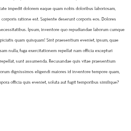
ditate impedit dolorem eaque quam nobis doloribus laboriosam,
t corporis ratione est. Sapiente deserunt corporis eos. Dolores
ga necessitatibus. Ipsum, inventore quo repudiandae laborum cumque
spiciatis quam quisquam! Sint praesentium eveniet, ipsum, quae
psam nulla, fuga exercitationem repellat nam officia excepturi
m repellat, sunt assumenda. Recusandae quis vitae praesentium
olorum dignissimos eligendi maiores id inventore tempore quam,
ra officia quis eveniet, soluta aut fugit temporibus similique?