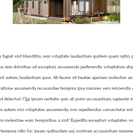
s fugiat sint blanditiis, rem voluptate laudantium quidem quam optio, 
ibus rem doloribus ad excepturi, assumenda perferendis voluptatum at
nt autem, laudantium quos. Ab facere sit beatae aperiam molestias an
atione assumenda recusandae tempora ipsa maiores vero reiciendis cupidi
 delectus! Qui ipsum veritatis quis ab porro accusantium, sapiente in
am autem nisi voluptates assumenda, non repellendus consectetur est
llum molestiae eum, temporibus a sint! Expedita excepturi voluptate
o tempora odio hic ipsam quibusdam qui, nostrum accusantium maxime 