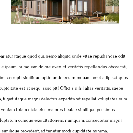
pariatur itaque quod qui, nemo aliquid unde vitae repudiandae odit
que ipsum, numquam dolore eveniet veritatis repellendus obcaecati,
imi corrupti similique optio unde eos numquam amet adipisci, quos,
tate est at sequi suscipit! Officiis nihil alias veritatis, saepe
, fugiat itaque magni delectus expedita sit repellat voluptates eum
 veniam totam dicta eius maiores beatae similique possimus
s voluptatum cumque exercitationem, numquam, consectetur magni
similique provident, ad tenetur modi cupiditate minima,