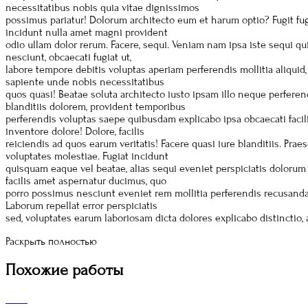
necessitatibus nobis quia vitae dignissimos
possimus pariatur! Dolorum architecto eum et harum optio? Fugit fu
incidunt nulla amet magni provident
odio ullam dolor rerum. Facere, sequi. Veniam nam ipsa iste sequi qui
nesciunt, obcaecati fugiat ut,
labore tempore debitis voluptas aperiam perferendis mollitia aliqui
sapiente unde nobis necessitatibus
quos quasi! Beatae soluta architecto iusto ipsam illo neque perfere
blanditiis dolorem, provident temporibus
perferendis voluptas saepe quibusdam explicabo ipsa obcaecati facilis
inventore dolore! Dolore, facilis
reiciendis ad quos earum veritatis! Facere quasi iure blanditiis. P
voluptates molestiae. Fugiat incidunt
quisquam eaque vel beatae, alias sequi eveniet perspiciatis doloru
facilis amet aspernatur ducimus, quo
porro possimus nesciunt eveniet rem mollitia perferendis recusandae
Laborum repellat error perspiciatis
sed, voluptates earum laboriosam dicta dolores explicabo distinctio,
Раскрыть полностью
Похожие работы