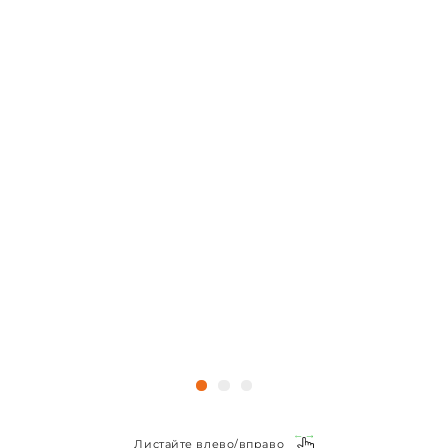
Листайте влево/вправо