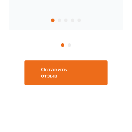
выполнения (проведения) можно добавить
еще и отзыв клиенты или видеообзор сюда
жеОписание работы - цена - сроки - место
выполнения (проведения) можно добавить
еще и отзыв клиенты или видеообзор сюда
же
Оставить
отзыв
Бесплатно