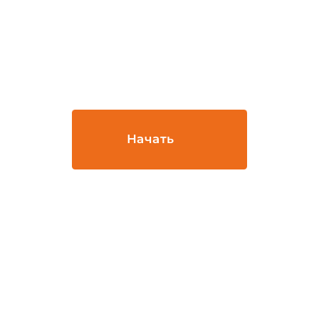
и интересно!
Рассчитайте стоимость
кровли в онлайн-
калькуляторе!
Начать