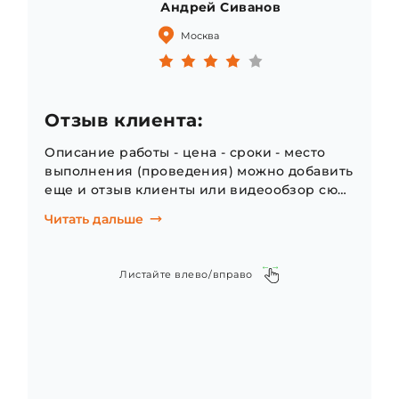
Андрей Сиванов
Москва
Отзыв клиента:
Описание работы - цена - сроки - место
выполнения (проведения) можно добавить
еще и отзыв клиенты или видеообзор сюда
жеОписание работы - цена - сроки - место
Читать дальше
выполнения (проведения) можно добавить
еще и отзыв клиенты или видеообзор сюда
жеОписание работы - цена - сроки - место
Листайте влево/вправо
выполнения (проведения) можно добавить
еще и отзыв клиенты или видеообзор сюда
жеОписание работы - цена - сроки - место
выполнения (проведения) можно добавить
еще и отзыв клиенты или видеообзор сюда
же
Описание работы - цена - сроки - место