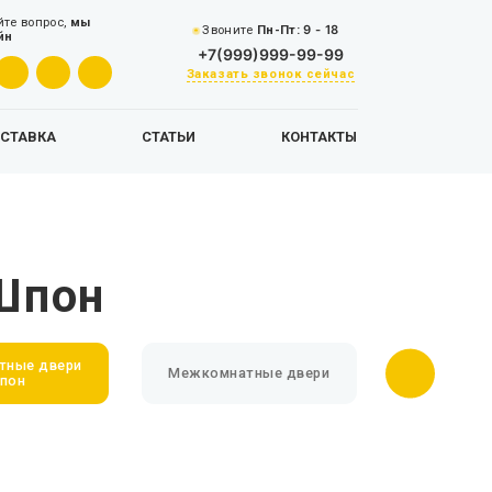
йте вопрос,
мы
9 - 18
Звоните
Пн-Пт:
йн
+7(999)999-99-99
Заказать звонок сейчас
СТАВКА
СТАТЬИ
КОНТАКТЫ
Шпон
тные двери
Входные
Межкомнатные двери
Шпон
у