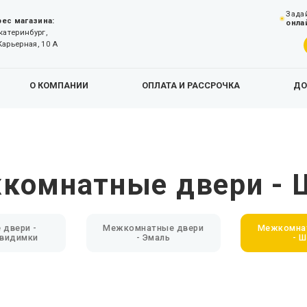
Зада
ес магазина:
онла
Екатеринбург,
Карьерная, 10 А
О КОМПАНИИ
ОПЛАТА И РАССРОЧКА
ДО
комнатные двери - 
 двери -
Межкомнатные двери
Межкомна
евидимки
- Эмаль
- 