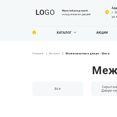
Адр
LO
GO
Мультибрендовый
г. 
склад-магазин дверей
ул.
КАТАЛОГ
АКЦИИ
Главная
Каталог
Межкомнатные двери - Шпон
Меж
Скрытые
Все
Двери н