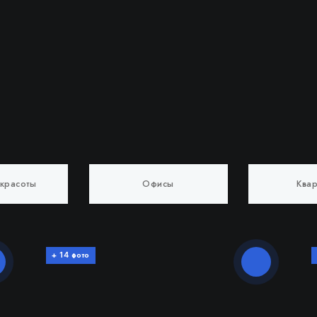
красоты
Офисы
Ква
+
фото
14