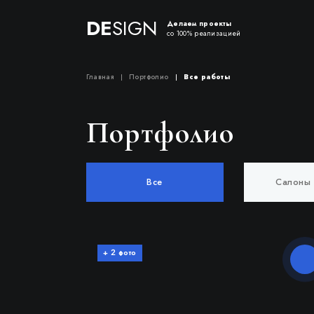
DE
SIGN
Делаем проекты
со 100% реализацией
Главная
Портфолио
Все работы
Портфолио
Все
Салоны 
+
фото
2