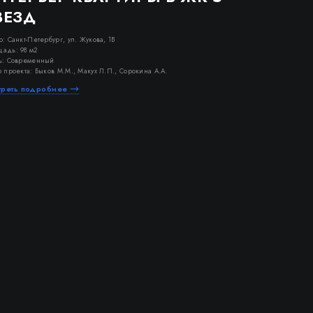
ВЕЗД
о: Санкт-Петербург, ул. Жукова, 1В
адь: 98 м2
ь: Современный
р проекта: Быков М.М., Макух Л.П., Сорокина А.А.
треть подробнее