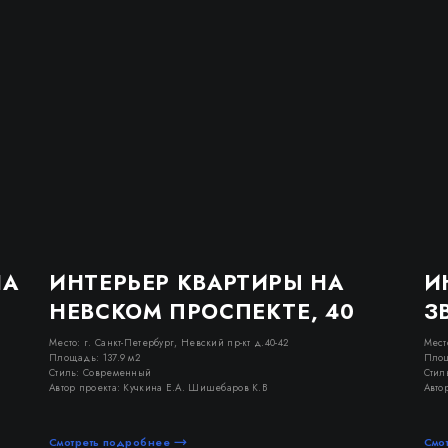
НА
ИНТЕРЬЕР КВАРТИРЫ НА
И
НЕВСКОМ ПРОСПЕКТЕ, 40
З
Место: г. Санкт-Петербург, Невский пр-кт д.40-42
Мест
Площадь: 137.9 м2
Площ
Стиль: Современный
Стил
Автор проекта: Кучкина Е.А. Шишебаров К.В
Авто
Смотреть подробнее
Смо