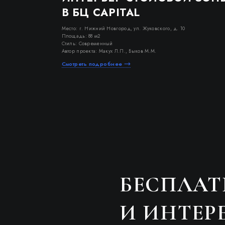
В БЦ CAPITAL
Место: г. Нижний Новгород, ул. Жуковского, д. 10
Площадь: 88 м2
Стиль: Современный
Автор проекта: Макух Л.П., Быков М.М.
Смотреть подробнее
БЕСПЛА
И ИНТЕР