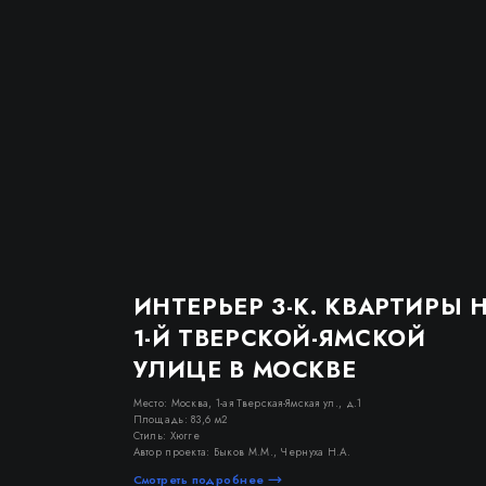
ИНТЕРЬЕР 3-К. КВАРТИРЫ 
1-Й ТВЕРСКОЙ-ЯМСКОЙ
УЛИЦЕ В МОСКВЕ
Место: Москва, 1-ая Тверская-Ямская ул., д.1
Площадь: 83,6 м2
Стиль: Хюгге
Автор проекта: Быков М.М., Чернуха Н.А.
Смотреть подробнее