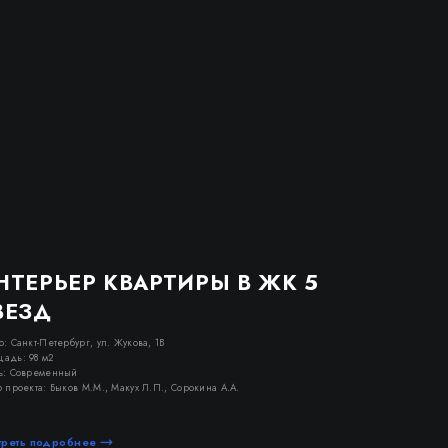
НТЕРЬЕР КВАРТИРЫ В ЖК 5
ВЕЗД
о: Санкт-Петербург, ул. Жукова, 1В
адь: 98 м2
ь: Современный
р проекта: Быков М.М., Макух Л.П., Сорокина А.А.
треть подробнее