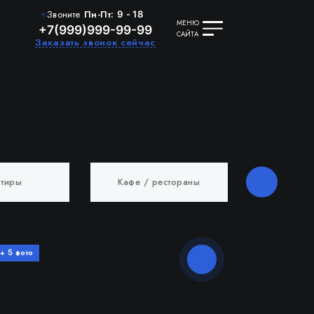
Звоните
Пн-Пт:
9 - 18
МЕНЮ
+7(999)999-99-99
САЙТА
Заказать звонок сейчас
ртиры
Кафе / рестораны
Др
+
фото
5