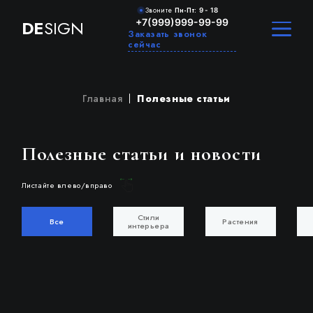
Звоните
Пн-Пт:
9 - 18
+7(999)999-99-99
DE
SIGN
Заказать звонок
сейчас
Главная
Полезные статьи
Полезные статьи и новости
Листайте влево/вправо
Стили
Все
Растения
интерьера