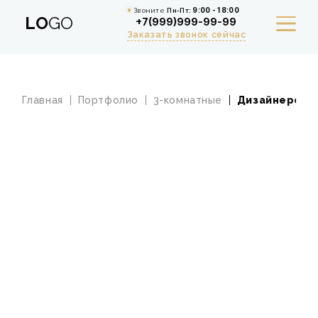
Звоните
Пн-Пт:
9:00 - 18:00
LO
GO
+7(999)999-99-99
Заказать звонок сейчас
Главная
Портфолио
3-комнатные
Дизайнерский
УСЛУГИ
ПОРТФОЛИО
РАСЧЕТ СТОИМОСТИ РЕМОНТА
АКЦИИ
СТАТЬИ
СТОИМОСТЬ
О КОМПАНИИ