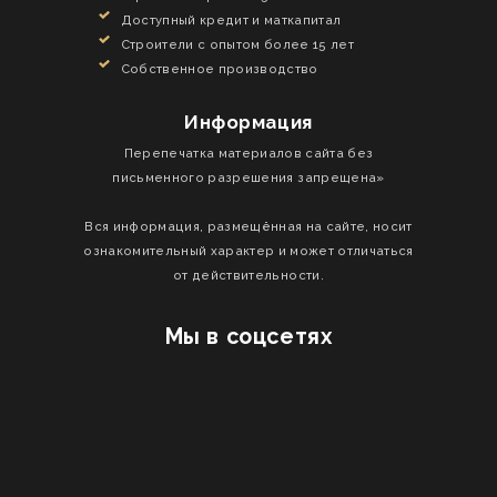
узкая специализация;
Доступный кредит и маткапитал
многолетний опыт;
Строители с опытом более 15 лет
возможность создания оригинальных нестандартных
Собственное производство
решений;
Информация
минимальные сроки ремонта и строительства
благодаря четкому планированию;
Перепечатка материалов сайта без
наличие каталога с примерами работ;
письменного разрешения запрещена»
любые формы сотрудничества.
Вся информация, размещённая на сайте, носит
ознакомительный характер и может отличаться
от действительности.
Мы в соцсетях