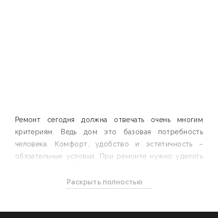
Ремонт сегодня должна отвечать очень многим
критериям. Ведь дом это базовая потребность
человека. Комфорт, удобство и эстетичность –
обязательные условия. При ремонте нужно уделить
внимание рабочему процессу, проектной
документации, несущественным, казалось бы,
Раскрыть полностью
деталям, связанным с каждым этапом. Многое
зависит и от выбора исполнителя. Компания
занимается комплексными ремонтами квартир от 30