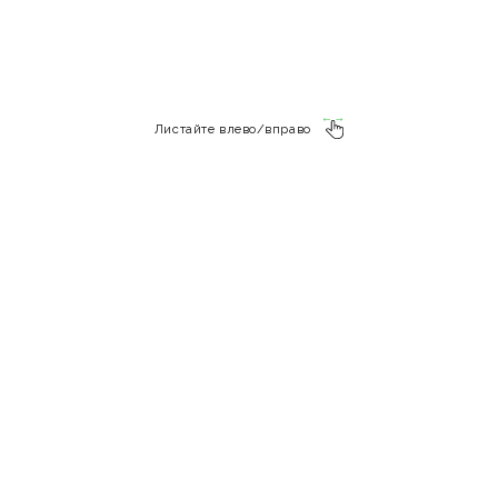
Листайте влево/вправо
Рассчитайте стоимость