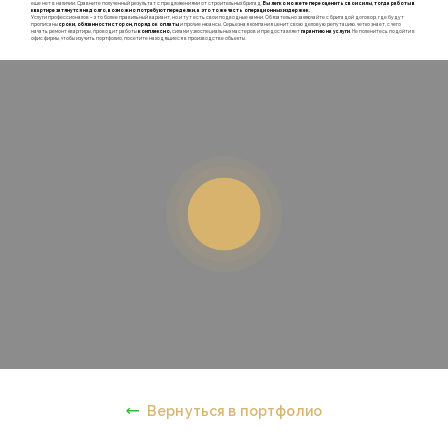
еще нет в наличии. Сравните полученный результат с предложениями от строительных бригад.
Вы легко можете переоценить свои силы, тогда работы в
квартире затянутся надолго, возможно потребуют переделки, а это тоже часть операционных издержек.
Услуги профессионалов – это более правильный вариант, но и тут есть свои подводные камни. Обязательно заключайте с бригадой договор, где будут
прописаны
сроки, обязанности сторон, порядок оплаты
и прочие нюансы. Серьезная компания ценит свою деловую репутацию, четко знает, с чего
начать ремонт квартиры, проводит работы
комплексно,
силами узкоспециальных мастеров и предоставляет
гарантию на услуги
. Не поленитесь подойти в
офис фирмы, чтобы изучить портфолио, посетите находящиеся в производстве объекты.
Вернуться в портфолио