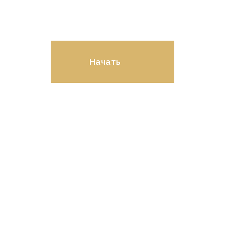
ремонта в онлайн-
калькуляторе!
Начать